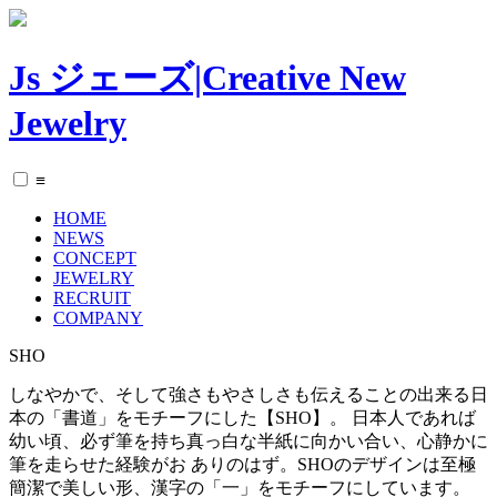
Js ジェーズ|Creative New
Jewelry
≡
HOME
NEWS
CONCEPT
JEWELRY
RECRUIT
COMPANY
SHO
しなやかで、そして強さもやさしさも伝えることの出来る日
本の「書道」をモチーフにした【SHO】。 日本人であれば
幼い頃、必ず筆を持ち真っ白な半紙に向かい合い、心静かに
筆を走らせた経験がお ありのはず。SHOのデザインは至極
簡潔で美しい形、漢字の「一」をモチーフにしています。